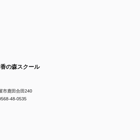
木香の森スクール
屋市鹿田合田240
8-48-0535