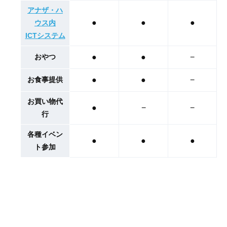
アナザ・ハ
●
●
●
ウス内
ICTシステム
おやつ
●
●
−
お食事提供
●
●
−
お買い物代
●
−
−
行
各種イベン
●
●
●
ト参加