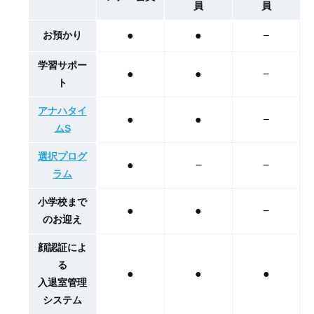
員
員
お預かり
●
●
−
学習サポー
●
●
−
ト
アナハタイ
●
●
−
ムS
選択プログ
●
−
−
ラム
小学校まで
●
●
−
のお迎え
顔認証によ
る
●
●
●
入退室管理
システム