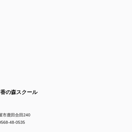
木香の森スクール
屋市鹿田合田240
8-48-0535