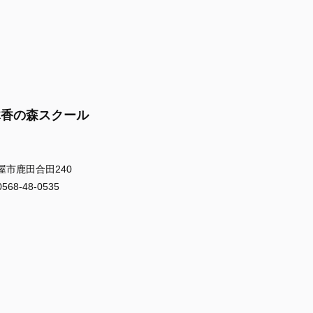
木香の森スクール
屋市鹿田合田240
8-48-0535